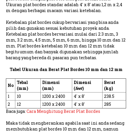
Ukuran plat bordes standar adalah 4' x 8' atau 1,2 m x 2,4
m dengan berbagai macam variasi ketebalan.
Ketebalan plat bordes cukup bervariasi yang bisa anda
pilih dan gunakan sesuai kebutuhan proyek anda.
Ketebalan plat bordes bervariasi mulai dari 2.3 mm, 3
mm, 3.2 mm, 4.5 mm, 5 mm, 6 mm, hingga 10 mm dan 12
mm. Plat bordes ketebalan 10 mm dan 12 mm tidak
begitu umum dan banyak digunakan sehingga jumlah
barang yang bereda di pasaran pun terbatas.
Tabel Ukuran dan Berat Plat Bordes 10 mm dan 12 mm
Tebal
Dimensi
Dimensi
Berat
No
(mm)
(mm)
(
feet
)
(kg)
1
10
1200 x 2400
4' x 8'
238.5
2
12
1200 x 2400
4' x 8'
285
Baca juga:
Cara Menghitung Berat Plat Bordes
Maka tidak mengherankan apabila saat ini anda sedang
membutuhkan plat bordes 10 mm dan 12 mm, namun